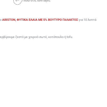
Πίσω στις συνταγές
γο
ARISTON, ΦΥΤΙΚΑ ΕΛΑΙΑ ME 5% BOYTYΡΟ ΓΑΛΑΚΤΟΣ
για 10 λεπτά
ερβίρουμε ζεστό με χοιρινό σωτέ, κοτόπουλο ή tofu.