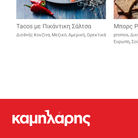
Tacos με Πικάντικη Σάλτσα
Μπορς Ρ
Διεθνής Κουζίνα
,
Μεξικό, Αμερική
,
Ορεκτικά
promos
,
Διε
Ευρώπη
,
Σο