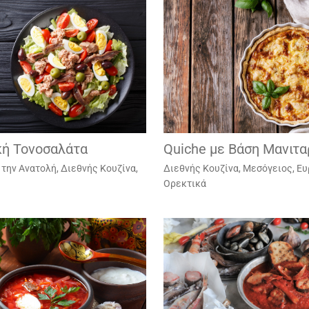
κή Τονοσαλάτα
Quiche με Βάση Μανιτα
 την Ανατολή
,
Διεθνής Κουζίνα
,
Διεθνής Κουζίνα
,
Μεσόγειος, Ε
Ορεκτικά