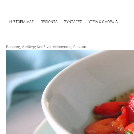
Μετάβαση
στο
περιεχόμενο
Η ΙΣΤΟΡΙΑ ΜΑΣ
ΠΡΟΪΟΝΤΑ
ΣΥΝΤΑΓΕΣ
ΥΓΕΙΑ & ΟΜΟΡΦΙΑ
Βασικές
,
Διεθνής Κουζίνα
,
Μεσόγειος, Ευρώπη