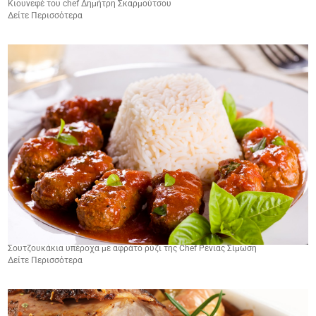
Κιουνεφέ του chef Δημήτρη Σκαρμούτσου
Δείτε Περισσότερα
Σουτζουκάκια υπέροχα με αφράτο ρύζι της Chef Ρένιας Σίμωση
Δείτε Περισσότερα