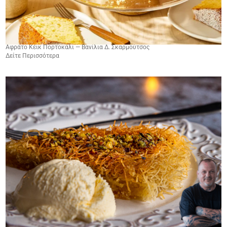
Αφράτο Κέικ Πορτοκάλι — Βανίλια Δ. Σκαρμούτσος
Δείτε Περισσότερα