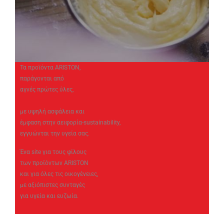
Τα προϊόντα ARISTON,
παράγονται από
αγνές πρώτες ύλες,
με υψηλή ασφάλεια και
έμφαση στην αειφορία-sustainability,
εγγυώνται την υγεία σας.
Ένα site για τους φίλους
των προϊόντων ARISTON
και για όλες τις οικογένειες,
με αξιόπιστες συνταγές
για υγεία και ευζωία.