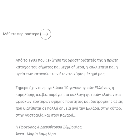
Μάθετε περισσότερα
Από το 1903 που ξεκίνησε τις δραστηριότητές της η πρώτη
κάτοχος του σήματος και μέχρι σήμερα, η καλλιέπεια και η
υγεία των καταναλωτών ήταν το κύριο μέλημά μας.
Σήμερα έχοντας μεγαλώσει 10 γενεές υγειών Ελλήνων, η
καμηλάρης α.ε.β.ε. παράγει μια συλλογή φυτικών ελαίων και
φρέσκων βουτύρων υψηλής ποιότητας και διατροφικής αξίας
που διατίθεται σε πολλά σημεία ανά την Ελλάδα, στην Κύπρο,
στην Αυστραλία και στον Καναδά…
Η Πρόεδρος & Διευθύνουσα Σύμβουλος,
Άννα—Μαρία Καμηλάρη