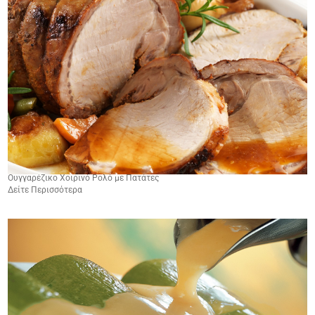
Ουγγαρέζικο Χοιρινό Ρολό με Πατάτες
Δείτε Περισσότερα