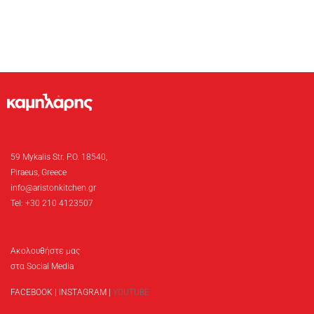
59 Mykalis Str. P.O. 18540,
Piraeus, Greece
info@aristonkitchen.gr
Tel: +30 210 4123507
Ακολουθήστε μας
στα Social Media
FACEBOOK
|
INSTAGRAM
|
YOUTUBE