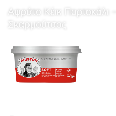
Αφράτο Κέικ Πορτοκάλι —
Σκαρμούτσος