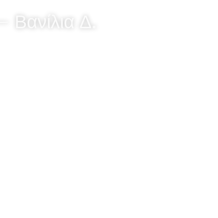
 Βανίλια Δ.