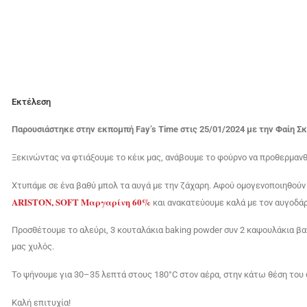
Εκτέλεση
Παρουσιάστηκε στην εκπομπή Fay’s Time στις 25/01/2024 με την Φαίη Σ
Ξεκινώντας να φτιάξουμε το κέικ μας, ανάβουμε το φούρνο να προθερμανθ
Χτυπάμε σε ένα βαθύ μπολ τα αυγά με την ζάχαρη. Αφού ομογενοποιηθούν
ARISTON, SOFT Μαργαρίνη 60%
και ανακατεύουμε καλά με τον αυγοδάρ
Προσθέτουμε το αλεύρι, 3 κουταλάκια bak­ing pow­der συν 2 καψουλάκια βα
μας χυλός.
Το ψήνουμε για 30–35 λεπτά στους 180°C στον αέρα, στην κάτω θέση του
Καλή επιτυχία!