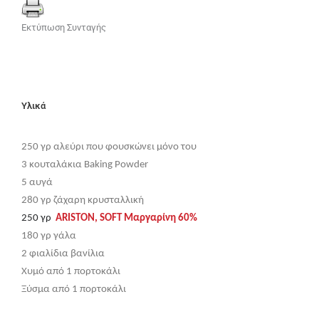
Εκτύπωση Συνταγής
Υλικά
250 γρ αλεύρι που φουσκώνει μόνο του
3 κουταλάκια Bak­ing Pow­der
5 αυγά
280 γρ ζάχαρη κρυσταλλική
250 γρ
ARISTON, SOFT Μαργαρίνη 60%
180 γρ γάλα
2 φιαλίδια βανίλια
Χυμό από 1 πορτοκάλι
Ξύσμα από 1 πορτοκάλι