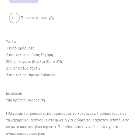
Πίσω στις συνταγές
Υλικά
1 κιλό φράουλες
2 κουταλιές σούπας ζάχαρη
200 gr. παγωτό βανίλια (Care D’Or)
250 gr. κρέμα σαντιγί
3 κουταλιές Liqueur Cointreau
Εκτέλεση
της Χρύσας Παραδείση
Πλένουμε τις φράουλες και αφαιρούμε το κοτσανάκι. Πασπαλίζουμε με
τη ζάχαρη και αφήνουμε στο ψυγείο για 2 ώρες τουλάχιστον. Χτυπάμε το
παγωτό ωσότου γίνει αφράτο. Προσθέτουμε την κρέμα σαντιγί και
ανακατεύουμε ελαφρά.