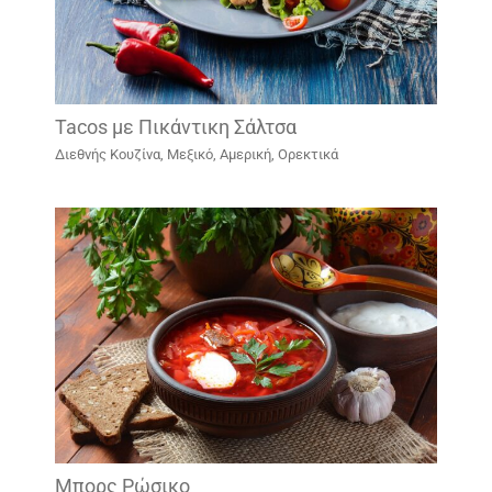
Tacos με Πικάντικη Σάλτσα
Διεθνής Κουζίνα
,
Μεξικό, Αμερική
,
Ορεκτικά
Μπορς Ρώσικο