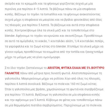
σκόρδο και το κρεμμύδι και τα ψήνουμε γυρίζοντας συχνά με μία
πιρούνα, για περίπου 4–5 λεπτά. Τα βάζουμε πάνω σε μία επιφάνεια
κοπής. Βάζουμε το τηγάνι τα tomatil­los και τα ψήνουμε ανακατεύοντας
συχνά μέχρι η επιφάνεια να μαυρίσει και να βγάλει φουσκάλες από όλες
τις πλευρές, για περίπου 5 λεπτά. Τα βάζουμε και αυτά στην επιφάνεια
κοπής. Χοντροκόβουμε όλα τα υλικά μαζί και τα τοποθετούμε στο
blender. Αφήνουμε το τηγάνι να κρυώσει και σκουπίζουμε. Προσθέτουμε
σε αυτό τα αμύγδαλα, το κακάο, 1 κουταλάκι αλάτι, 1/4 κουταλάκι πιπέρι,
τα γαρύφαλλα και το ζωμό κότας στο blender. Χτυπάμε τα υλικά μέχρι να
γίνουν κρέμα, προσθέτουμε τα κομμάτια από την tor­tilla και ξαναχτυπάμε
μέχρι το μείγμα μας να γίνει ομοιόμορφο.
Στο ίδιο τηγάνι ζεσταίνουμε το
ARISTON, ΦΥΤΙΚΑ ΕΛΑΙΑ ME 5% BOYTYΡΟ
ΓΑΛΑΚΤΟΣ
πάνω από μέτρια προς δυνατή φωτιά. Αλατοπιπερώνουμε τη
γαλοπούλα. Μαγειρεύουμε μέχρι να ροδίσει λίγο από όλες τις πλευρές,
περίπου 6 λεπτά συνολικά. Βάζουμε το mole και 160 ml ζωμό κότας.
Όταν η γαλοπούλα μας βράσει, χαμηλώνουμε τη φωτιά και σιγοβράζουμε
για περίπου 15 λεπτά. Βγάζουμε τη γαλοπούλα σε μία επιφάνεια κοπής
και την αφήνουμε για 5 λεπτά. Κόβουμε σε φέτες και τοποθετούμε πάνω
σε μία θερμασμένη πιατέλα σερβιρίσματος. Περιχύνουμε με το mole και