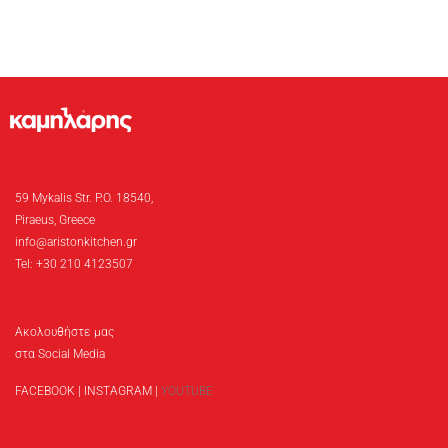
59 Mykalis Str. P.O. 18540,
Piraeus, Greece
info@aristonkitchen.gr
Tel: +30 210 4123507
Ακολουθήστε μας
στα Social Media
FACEBOOK
|
INSTAGRAM
|
YOUTUBE