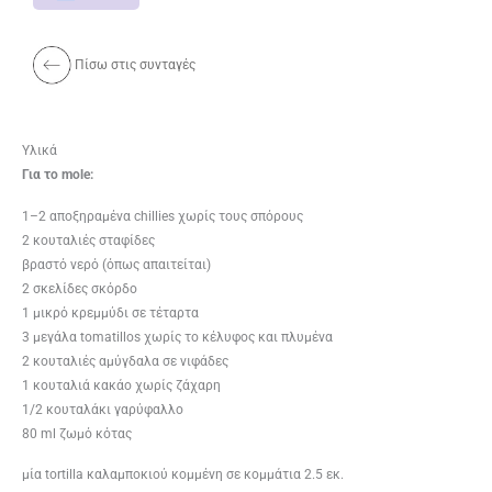
Πίσω στις συνταγές
Υλικά
Για το mole:
1–2 αποξηραμένα chill­ies χωρίς τους σπόρους
2 κουταλιές σταφίδες
βραστό νερό (όπως απαιτείται)
2 σκελίδες σκόρδο
1 μικρό κρεμμύδι σε τέταρτα
3 μεγάλα tomatil­los χωρίς το κέλυφος και πλυμένα
2 κουταλιές αμύγδαλα σε νιφάδες
1 κουταλιά κακάο χωρίς ζάχαρη
1/2 κουταλάκι γαρύφαλλο
80 ml ζωμό κότας
μία tor­tilla καλαμποκιού κομμένη σε κομμάτια 2.5 εκ.