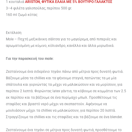
1 κουταλιά
ARISTON, ΦΥΤΙΚΑ ΕΛΑΙΑ ME 5% BOYTYΡΟ ΓΑΛΑΚΤΟΣ
3–4 φιλέτα γαλοπούλας, περίπου 500 gr.
160 ml ζωμό κότας
Εκτέλεση
Mole – Πηχτή μεξικάνικη σάλτσα για το μαγείρεμα, από πιπεριές και
αρωματισμένη με κύμινο, κόλιανδρο, κανέλλα και άλλα μυρωδικά.
Για την παρασκευή του mole:
Ζεσταίνουμε ένα σιδερένιο τηγάνι πάνω από μέτρια προς δυνατή φωτιά.
Βάζουμε μέσα τα chill­ies και τα ψήνουμε στεγνά, πατώντας τα με μία
σπάτουλα και γυρνώντας τα μέχρι να μαλακώσουν και να μυρίσουν, για
περίπου 2 λεπτά. Φορώντας latex γάντια, τα κόβουμε σε κομμάτια των 2.5
εκ περίπου και τα βάζουμε σε ένα πυρίμαχο μπωλ. Προσθέτουμε τις
σταφίδες και βραστό νερό μέχρι να σκεπαστούν. Αφήνουμε να
μουλιάσουν μέχρι τα chill­ies να μαλακώσουν, για περίπου 20 λεπτά.
Στραγγίζουμε τα chill­ies και τις σταφίδες και τα βάζουμε σε ένα blender.
Ζεσταίνουμε ένα τηγάνι σε μέτρια προς δυνατή φωτιά, προσθέτουμε το