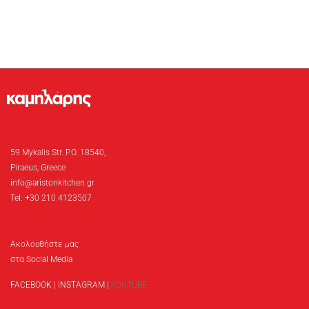
59 Mykalis Str. P.O. 18540,
Piraeus, Greece
info@aristonkitchen.gr
Tel: +30 210 4123507
Ακολουθήστε μας
στα Social Media
FACEBOOK
|
INSTAGRAM
|
YOUTUBE