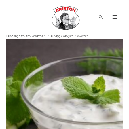
Μετάβαση
στο
περιεχόμενο
Αναζήτηση
Γεύσεις από την Ανατολή
,
Διεθνής Κουζίνα
,
Σαλάτες