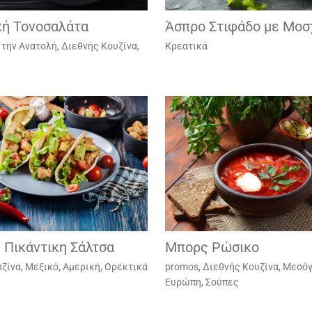
κή Τονοσαλάτα
Άσπρο Στιφάδο με Μοσ
 την Ανατολή
,
Διεθνής Κουζίνα
,
Κρεατικά
 Πικάντικη Σάλτσα
Μπορς Ρώσικο
υζίνα
,
Μεξικό, Αμερική
,
Ορεκτικά
promos
,
Διεθνής Κουζίνα
,
Μεσόγ
Ευρώπη
,
Σούπες