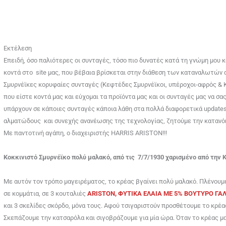
Εκτέλεση
Επειδή, όσο παλιότερες οι συνταγές, τόσο πιο δυνατές κατά τη γνώμη μου 
κοντά στο site μας, που βέβαια βρίσκεται στην διάθεση των καταναλωτών α
Σμυρνέϊκες κορυφαίες συνταγές (Κεφτέδες Σμυρνέϊκοι, υπέροχοι-αφρός & Κο
που είστε κοντά μας και εύχομαι τα προϊόντα μας και οι συνταγές μας να σα
υπάρχουν σε κάποιες συνταγές κάποια λάθη στα πολλά διαφορετικά updates 
αλματώδους και συνεχής ανανέωσης της τεχνολογίας, ζητούμε την κατανό
Με παντοτινή αγάπη, ο διαχειριστής HARRIS ARISTON!!!
Κοκκινιστό Σμυρνέϊκο πολύ μαλακό, από τις 7/7/1930 χαρισμένο από την 
Με αυτόν τον τρόπο μαγειρέματος, το κρέας βγαίνει πολύ μαλακό. Πλένουμ
σε κομμάτια, σε 3 κουταλιές
ARISTON, ΦΥΤΙΚΑ ΕΛΑΙΑ ME 5% BOYTYΡΟ ΓΑ
και 3 σκελίδες σκόρδο, μόνα τους. Αφού τσιγαριστούν προσθέτουμε το κρέα
Σκεπάζουμε την κατσαρόλα και σιγοβράζουμε για μία ώρα. Όταν το κρέας 