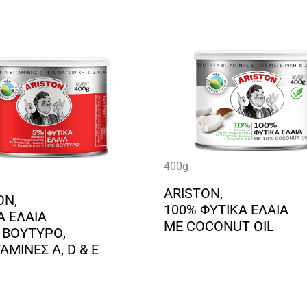
400g
ARISTON,
ON,
100% ΦΥΤΙΚΑ ΕΛΑΙΑ
Α ΕΛΑΙΑ
ΜΕ COCONUT OIL
 ΒΟΥΤΥΡ
Ο,
ΑΜΙΝΕΣ A, D & E