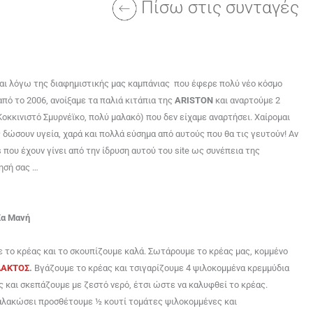
Πίσω στις συνταγές
και λόγω της διαφημιστικής μας καμπάνιας που έφερε πολύ νέο κόσμο
πό το 2006, ανοίξαμε τα παλιά κιτάπια της
ARISTON
και αναρτούμε 2
κκινιστό Σμυρνέϊκο, πολύ μαλακό) που δεν είχαμε αναρτήσει. Χαίρομαι
ς δώσουν υγεία, χαρά και πολλά εύσημα από αυτούς που θα τις γευτούν! Αν
που έχουν γίνει από την ίδρυση αυτού του site ως συνέπεια της
ησή σας …
Κα Μανή
ε το κρέας και το σκουπίζουμε καλά. Σωτάρουμε το κρέας μας, κομμένο
ΛΑΚΤΟΣ
.
Βγάζουμε το κρέας και τσιγαρίζουμε 4 ψιλοκομμένα κρεμμύδια
ς και σκεπάζουμε με ζεστό νερό, έτσι ώστε να καλυφθεί το κρέας.
μαλακώσει προσθέτουμε ½ κουτί τομάτες ψιλοκομμένες και