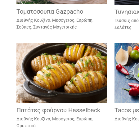
Τοματόσουπα Gazpacho
Τυνησια
Διεθνής Κουζίνα
,
Μεσόγειος, Ευρώπη
,
Γεύσεις από
Σούπες
,
Συνταγές Μαγειρικής
Σαλάτες
Πατάτες φούρνου Hasselback
Tacos με
Διεθνής Κουζίνα
,
Μεσόγειος, Ευρώπη
,
Διεθνής Κο
Ορεκτικά