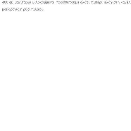
400 gr. μανιτάρια ψιλοκομμένα , προσθέτουμε αλάτι, πιπέρι, ελάχιστη κανέ
μακαρόνια ή ρύζι πιλάφι .