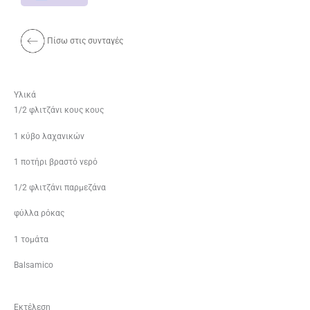
Πίσω στις συνταγές
Υλικά
1/2 φλιτζάνι κους κους
1 κύβο λαχανικών
1 ποτήρι βραστό νερό
1/2 φλιτζάνι παρμεζάνα
φύλλα ρόκας
1 τομάτα
Bal­sam­i­co
Εκτέλεση