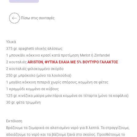
Πίσω στις συνταγές
Υλικά
375 gr. spaghet­ti ολικής αλέσεως
1 μπουκάλι κόκκινο κρασί κατά προτίμηση Mer­lot ή Zin­fan­del
2 κουταλιές
ARISTON, ΦΥΤΙΚΑ ΕΛΑΙΑ ME 5% BOYTYΡΟ ΓΑΛΑΚΤΟΣ
2 κουταλιές ψιλοκομμένο σκόρδο
250 gr. μπρόκολο (μόνο τα λουλούδια)
1 μεγάλη κόκκινη πιπεριά χωρίς σπόρους, κομμένη σε φέτες
1 κρεμμύδι κομμένο σε κύβους
125 gr. κινέζικα μαύρα μανιτάρια κομμένα σε τέταρτα (μόνο τα κεφάλια)
30 gr. φέτα τριμμένη
Εκτέλεση
Βράζουμε τα ζυμαρικά σε αλατισμένο νερό για 8 λεπτά. Τα στραγγίζουμε,
αδειάζουμε το νερό και τα βάζουμε ξανά στο σκεύος. Προσθέτουμε το