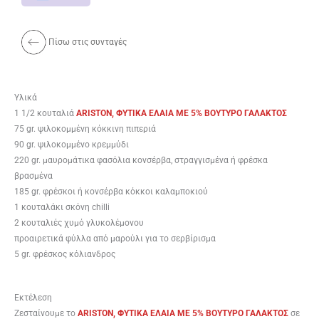
Πίσω στις συνταγές
Υλικά
1 1/2 κουταλιά
ARISTON, ΦΥΤΙΚΑ ΕΛΑΙΑ ME 5% BOYTYΡΟ ΓΑΛΑΚΤΟΣ
75 gr. ψιλοκομμένη κόκκινη πιπεριά
90 gr. ψιλοκομμένο κρεμμύδι
220 gr. μαυρομάτικα φασόλια κονσέρβα, στραγγισμένα ή φρέσκα
βρασμένα
185 gr. φρέσκοι ή κονσέρβα κόκκοι καλαμποκιού
1 κουταλάκι σκόνη chilli
2 κουταλιές χυμό γλυκολέμονου
προαιρετικά φύλλα από μαρούλι για το σερβίρισμα
5 gr. φρέσκος κόλιανδρος
Εκτέλεση
Ζεσταίνουμε το
ARISTON, ΦΥΤΙΚΑ ΕΛΑΙΑ ME 5% BOYTYΡΟ ΓΑΛΑΚΤΟΣ
σε