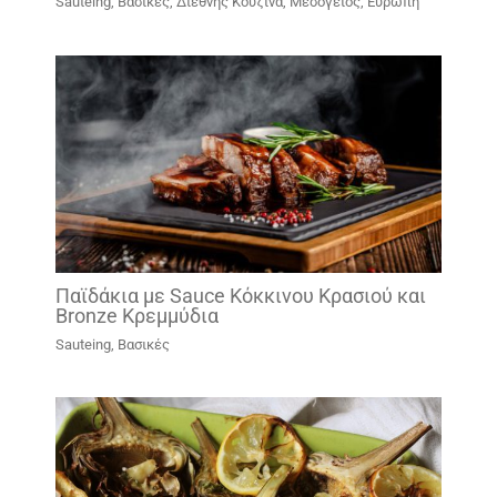
Sauteing
,
Βασικές
,
Διεθνής Κουζίνα
,
Μεσόγειος, Ευρώπη
Παϊδάκια με Sauce Κόκκινου Κρασιού και
Bronze Κρεμμύδια
Sauteing
,
Βασικές