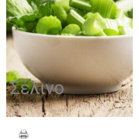
Σέλινο