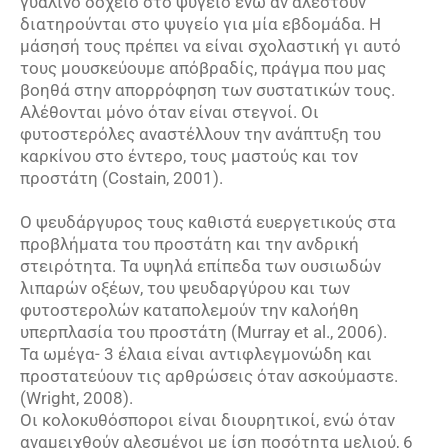
γυάλινο δοχείο στο ψυγείο ενώ αν αλεστούν
διατηρούνται στο ψυγείο για μία εβδομάδα. Η
μάσησή τους πρέπει να είναι σχολαστική γι αυτό
τους μουσκεύουμε απόβραδίς, πράγμα που μας
βοηθά στην απορρόφηση των συστατικών τους.
Αλέθονται μόνο όταν είναι στεγνοί. Οι
φυτοστερόλες αναστέλλουν την ανάπτυξη του
καρκίνου στο έντερο, τους μαστούς και τον
προστάτη (Costain, 2001).
O ψευδάργυρος τους καθιστά ευεργετικούς στα
προβλήματα του προστάτη και την ανδρική
στειρότητα. Τα υψηλά επίπεδα των ουσιωδών
λιπαρών οξέων, του ψευδαργύρου και των
φυτοστερολών καταπολεμούν την καλοήθη
υπερπλασία του προστάτη (Mur­ray et al., 2006).
Τα ωμέγα- 3 έλαια είναι αντιφλεγμονώδη και
προστατεύουν τις αρθρώσεις όταν ασκούμαστε.
(Wright, 2008).
Οι κολοκυθόσποροι είναι διουρητικοί, ενώ όταν
αναμειχθούν αλεσμένοι με ίση ποσότητα μελιού, 6