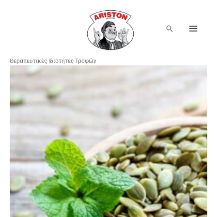
Μετάβαση
στο
περιεχόμενο
Αναζήτηση
Θεραπευτικές Ιδιότητες Τροφών