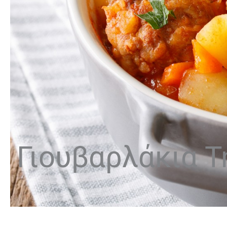
Γιουβαρλάκια Τ