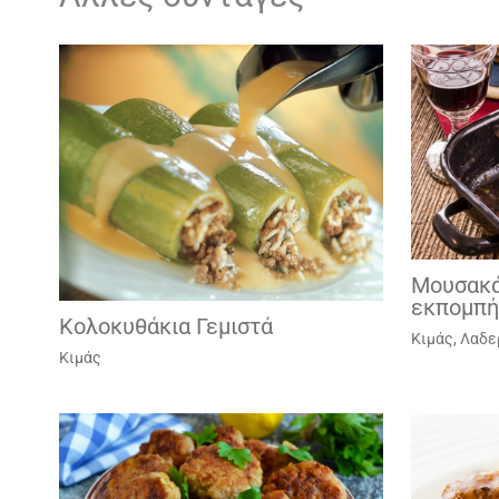
Μουσακά
εκπομπή
Κολοκυθάκια Γεμιστά
Κιμάς
,
Λαδε
Κιμάς