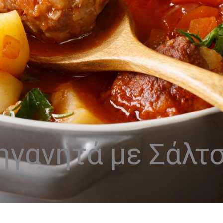
ηγανητά με Σάλτ