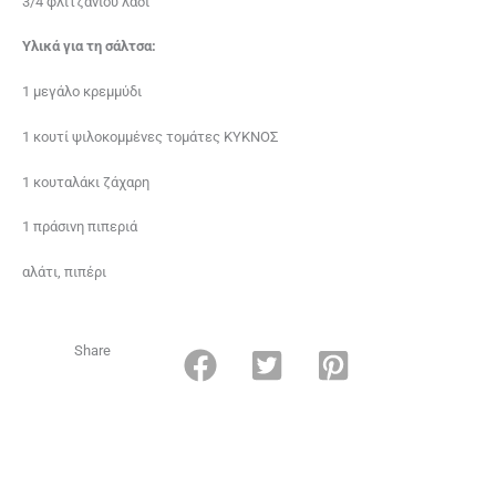
3/4 φλιτζανιού λάδι
Υλικά για τη σάλτσα:
1 μεγάλο κρεμμύδι
1 κουτί ψιλοκομμένες τομάτες ΚΥΚΝΟΣ
1 κουταλάκι ζάχαρη
1 πράσινη πιπεριά
αλάτι, πιπέρι
Share