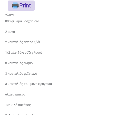
Print
Υλικά
800 gr. κιμά μοσχαρίσιο
2 αυγά
2 κουταλιές άσπρο ξύδι
1/2 φλιτζάνι ρύζι γλασσέ
3 κουταλιές άνηθο
3 κουταλιές μαϊντανό
3 κουταλιές τριμμένη φρυγανιά
αλάτι, πιπέρι
1/2 κιλό πατάτες