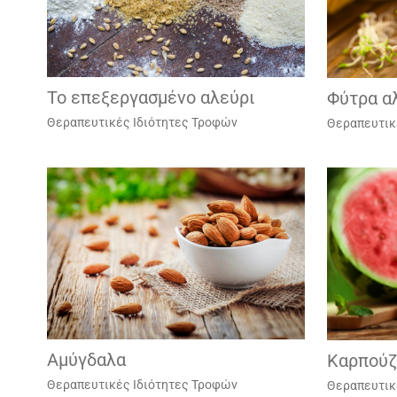
To επεξεργασμένο αλεύρι
Φύτρα α
Θεραπευτικές Ιδιότητες Τροφών
Θεραπευτικ
Αμύγδαλα
Καρπούζ
Θεραπευτικές Ιδιότητες Τροφών
Θεραπευτικ