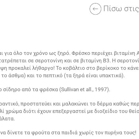
Πίσω στι
 για όλο τον χρόνο ως ξηρό. Φρέσκο περιέχει βιταμίνη Α,
ατρέπεται σε σεροτονίνη και σε βιταμίνη Β3. Η σεροτονί
ειψη προκαλεί λήθαργο! Το κοβάλτιο στο βερίκοκο το κάνε
το άσθμα) και το πεπτικό (τα ξηρά είναι υπακτικά).
δηρο από τα φρέσκα (Sul­li­van et all., 1997).
ραντικό, προστατεύει και μαλακώνει το δέρμα καθώς περι
λί χρώμα διότι έχουν επεξεργαστεί με διοξείδιο του θε
άλατα.
να δίνετε τα φρούτα στα παιδιά χωρίς τον πυρήνα τους!