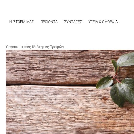
Μετάβαση
στο
περιεχόμενο
Η ΙΣΤΟΡΙΑ ΜΑΣ
ΠΡΟΪΟΝΤΑ
ΣΥΝΤΑΓΕΣ
ΥΓΕΙΑ & ΟΜΟΡΦΙΑ
Θεραπευτικές Ιδιότητες Τροφών