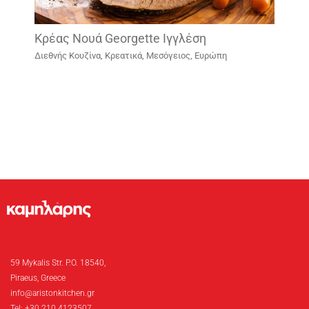
Κρέας Νουά Georgette Ιγγλέση
Διεθνής Κουζίνα
,
Κρεατικά
,
Μεσόγειος, Ευρώπη
59 Mykalis Str. P.O. 18540,
Piraeus, Greece
info@aristonkitchen.gr
Tel: +30 210 4123507