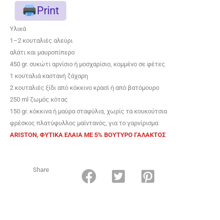
Print
Υλικά
1–2 κουταλιές αλεύρι
αλάτι και μαυροπίπερο
450 gr. συκώτι αρνίσιο ή μοσχαρίσιο, κομμένο σε φέτες
1 κουταλιά καστανή ζάχαρη
2 κουταλιές ξίδι από κόκκινο κρασί ή από βατόμουρο
250 ml ζωμός κότας
150 gr. κόκκινα ή μαύρα σταφύλια, χωρίς τα κουκούτσια
φρέσκος πλατύφυλλος μαϊντανός, για το γαρνίρισμα
ARISTON, ΦΥΤΙΚΑ ΕΛΑΙΑ ME 5% BOYTYΡΟ ΓΑΛΑΚΤΟΣ
Share