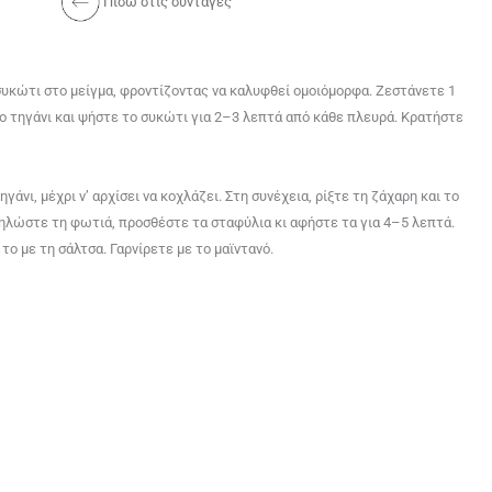
Πίσω στις συνταγές
 συκώτι στο μείγμα, φροντίζοντας να καλυφθεί ομοιόμορφα. Ζεστάνετε 1
ο τηγάνι και ψήστε το συκώτι για 2–3 λεπτά από κάθε πλευρά. Κρατήστε
ηγάνι, μέχρι ν’ αρχίσει να κοχλάζει. Στη συνέχεια, ρίξτε τη ζάχαρη και το
μηλώστε τη φωτιά, προσθέστε τα σταφύλια κι αφήστε τα για 4–5 λεπτά.
το με τη σάλτσα. Γαρνίρετε με το μαϊντανό.