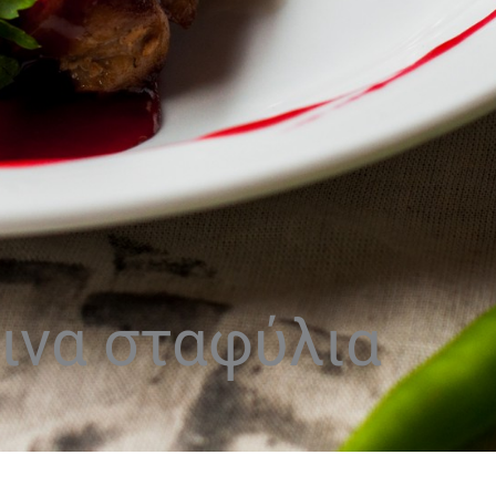
ινα σταφύλια