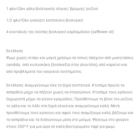
1 φλυτζάνι γάλα βιολογικής σόγιας/ βρώμης/ ρυζιού
1/2 φλυτζάνι γιαούρτι κατσικίσιο βιολογικό
4 κουταλιές της σούπας βιολογικό καρδαμέλαιο (saf­flower oil)
Εκτέλεση
Ψωμί χωρίς σιτάρι και μαγιά χρήσιμο σε όσους πάσχουν από μυκητιάσεις
can­di­da, από κοιλιοκάκη (δυσανεξία στην γλουτένη), από καρκίνο και
από προβλήματα του νευρικού συστήματος.
Εκτέλεση: Αναμιγνύουμε όλα τα ξηρά συστατικά. Κτυπάμε πρώτα τα
ασπράδια μέχρι να πήξουν χωρίς να στεγνώσουν. Κτυπάμε τους κρόκους
ξεχωριστά μέχρι να γίνουν κρεμώδεις. Προσθέτουμε τη βύνη του ρυζιού,
το γάλα και το λάδι στα ξηρά υλικά και αναμιγνύουμε καλά. Μετά
προσθέτουμε τους κρόκους και αφού τους αναμίξουμε καλά, βάζουμε και
τα ασπράδια και τα διπλώνουμε μέσα στο μείγμα. Ψήνουμε στο φούρνο
στους 350º F για μια ώρα σε καλά βουτυρωμένο ταψί για ψωμί.