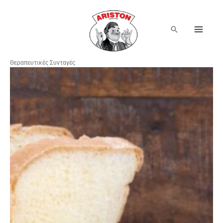
Μετάβαση
στο
περιεχόμενο
Αναζήτηση
Θεραπευτικές Συνταγές