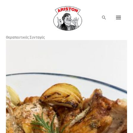
Μετάβαση
στο
περιεχόμενο
Αναζήτηση
Θεραπευτικές Συνταγές