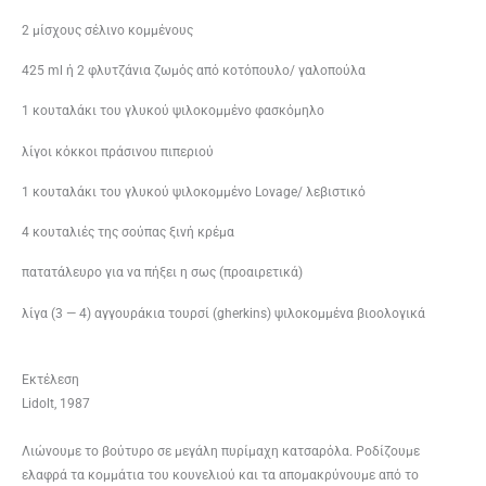
2 μίσχους σέλινο κομμένους
425 ml ή 2 φλυτζάνια ζωμός από κοτόπουλο/ γαλοπούλα
1 κουταλάκι του γλυκού ψιλοκομμένο φασκόμηλο
λίγοι κόκκοι πράσινου πιπεριού
1 κουταλάκι του γλυκού ψιλοκομμένο Lovage/ λεβιστικό
4 κουταλιές της σούπας ξινή κρέμα
πατατάλευρο για να πήξει η σως (προαιρετικά)
λίγα (3 — 4) αγγουράκια τουρσί (gherkins) ψιλοκομμένα βιοολογικά
Εκτέλεση
Lidolt, 1987
Λιώνουμε το βούτυρο σε μεγάλη πυρίμαχη κατσαρόλα. Ροδίζουμε
ελαφρά τα κομμάτια του κουνελιού και τα απομακρύνουμε από το