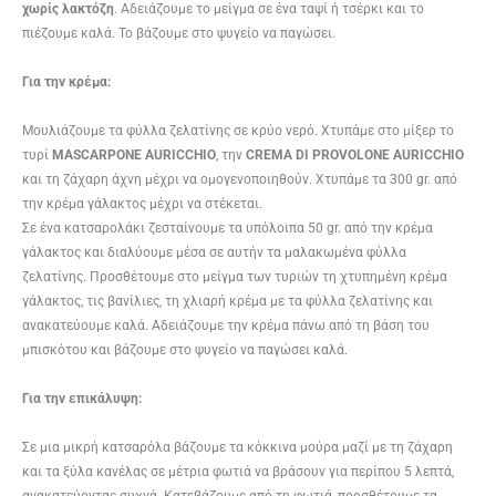
χωρίς λακτόζη
. Αδειάζουμε το μείγμα σε ένα ταψί ή τσέρκι και το
πιέζουμε καλά. Το βάζουμε στο ψυγείο να παγώσει.
Για την κρέμα:
Μουλιάζουμε τα φύλλα ζελατίνης σε κρύο νερό. Χτυπάμε στο μίξερ το
τυρί
MASCARPONE AURICCHIO
, την
CREMA DI PROVOLONE AURICCHIO
και τη ζάχαρη άχνη μέχρι να ομογενοποιηθούν. Χτυπάμε τα 300 gr. από
την κρέμα γάλακτος μέχρι να στέκεται.
Σε ένα κατσαρολάκι ζεσταίνουμε τα υπόλοιπα 50 gr. από την κρέμα
γάλακτος και διαλύουμε μέσα σε αυτήν τα μαλακωμένα φύλλα
ζελατίνης. Προσθέτουμε στο μείγμα των τυριών τη χτυπημένη κρέμα
γάλακτος, τις βανίλιες, τη χλιαρή κρέμα με τα φύλλα ζελατίνης και
ανακατεύουμε καλά. Αδειάζουμε την κρέμα πάνω από τη βάση του
μπισκότου και βάζουμε στο ψυγείο να παγώσει καλά.
Για την επικάλυψη:
Σε μια μικρή κατσαρόλα βάζουμε τα κόκκινα μούρα μαζί με τη ζάχαρη
και τα ξύλα κανέλας σε μέτρια φωτιά να βράσουν για περίπου 5 λεπτά,
ανακατεύοντας συχνά. Κατεβάζουμε από τη φωτιά, προσθέτουμε τα