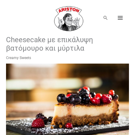
Μετάβαση
στο
περιεχόμενο
Αναζήτηση
Cheesecake με επικάλυψη
βατόμουρο και μύρτιλα
Creamy Sweets