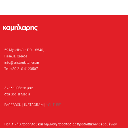
59 Mykalis Str. P.O. 18540,
Piraeus, Greece
info@aristonkitchen.gr
Tel: +30 210 4123507
Ακολουθήστε μας
στα Social Media
FACEBOOK
|
INSTAGRAM
|
YOUTUBE
Πολιτική Απορρήτου και δήλωση προστασίας προσωπικών δεδομένων