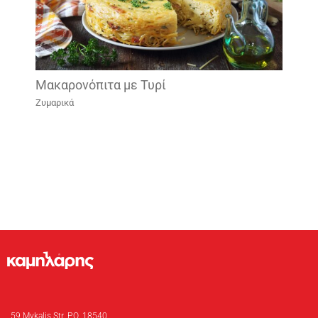
Μακαρονόπιτα με Τυρί
Ζυμαρικά
59 Mykalis Str. P.O. 18540,