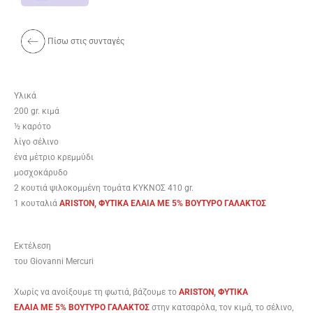
Πίσω στις συνταγές
Υλικά
200 gr. κιμά
½ καρότο
λίγο σέλινο
ένα μέτριο κρεμμύδι
μοσχοκάρυδο
2 κουτιά ψιλοκομμένη τομάτα ΚΥΚΝΟΣ 410 gr.
1 κουταλιά
ARISTON, ΦΥΤΙΚΑ ΕΛΑΙΑ ME 5% BOYTYΡΟ ΓΑΛΑΚΤΟΣ
Εκτέλεση
του Gio­van­ni Mer­curi
Χωρίς να ανοίξουμε τη φωτιά, βάζουμε το
ARISTON, ΦΥΤΙΚΑ
ΕΛΑΙΑ ME 5% BOYTYΡΟ ΓΑΛΑΚΤΟΣ
στην κατσαρόλα, τον κιμά, το σέλινο,