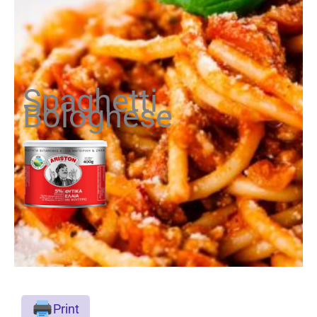
Spaghetti
Bolognese
Print