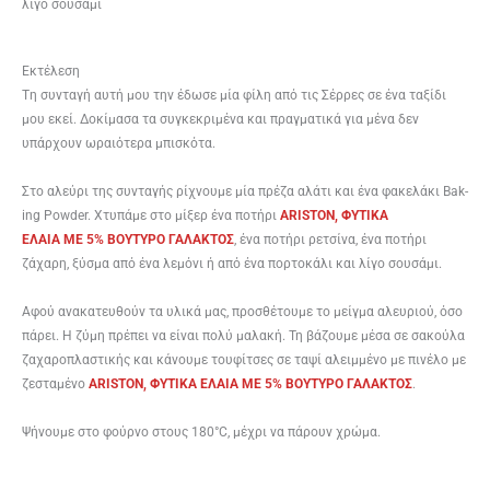
λίγο σουσάμι
Εκτέλεση
Tη συνταγή αυτή μου την έδωσε μία φίλη από τις Σέρρες σε ένα ταξίδι
μου εκεί. Δοκίμασα τα συγκεκριμένα και πραγματικά για μένα δεν
υπάρχουν ωραιότερα μπισκότα.
Στο αλεύρι της συνταγής ρίχνουμε μία πρέζα αλάτι και ένα φακελάκι Bak­
ing Pow­der. Xτυπάμε στο μίξερ ένα ποτήρι
ARISTON, ΦΥΤΙΚΑ
ΕΛΑΙΑ ME 5% BOYTYΡΟ ΓΑΛΑΚΤΟΣ
, ένα ποτήρι ρετσίνα, ένα ποτήρι
ζάχαρη, ξύσμα από ένα λεμόνι ή από ένα πορτοκάλι και λίγο σουσάμι.
Αφού ανακατευθούν τα υλικά μας, προσθέτουμε το μείγμα αλευριού, όσο
πάρει. Η ζύμη πρέπει να είναι πολύ μαλακή. Τη βάζουμε μέσα σε σακούλα
ζαχαροπλαστικής και κάνουμε τουφίτσες σε ταψί αλειμμένο με πινέλο με
ζεσταμένο
ARISTON, ΦΥΤΙΚΑ ΕΛΑΙΑ ME 5% BOYTYΡΟ ΓΑΛΑΚΤΟΣ
.
Ψήνουμε στο φούρνο στους 180°C, μέχρι να πάρουν χρώμα.