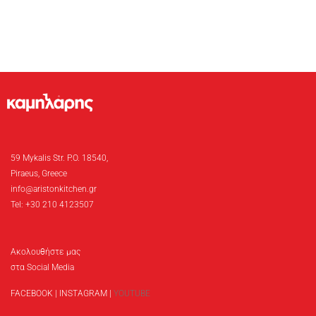
59 Mykalis Str. P.O. 18540,
Piraeus, Greece
info@aristonkitchen.gr
Tel: +30 210 4123507
Ακολουθήστε μας
στα Social Media
FACEBOOK
|
INSTAGRAM
|
YOUTUBE