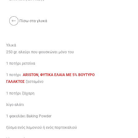
Πίσω στα γλυκά
Υλικά
250 gr. αλεύρι που φουσκώνει μόνο του
1 ποτήρι ρετσίνα
1 ποτήρι
ARISTON, ΦΥΤΙΚΑ ΕΛΑΙΑ ME 5% BOYTYΡΟ
ΓΑΛΑΚΤΟΣ
ζεσταμένο
1 ποτήρι ζάχαρη
λίγο αλάτι
1 φακελάκι Bak­ing Powder
ξύσμα ενός λεμονιού ή ενός πορτοκαλιού