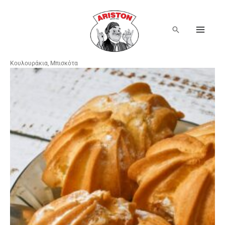
Μετάβαση
στο
περιεχόμενο
Αναζήτηση
Κουλουράκια, Μπισκότα