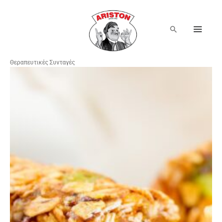
Μετάβαση
στο
περιεχόμενο
Αναζήτηση
Θεραπευτικές Συνταγές