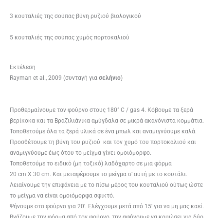
3 κουταλιές της σούπας βύνη ρυζιού βιολογικού
5 κουταλιές της σούπας χυμός πορτοκαλιού
Εκτέλεση
Ray­man et al., 2009 (συνταγή για
σελήνιο
)
Προθερμαίνουμε τον φούρνο στους 180° C / gas 4. Κόβουμε τα ξερά
βερίκοκα και τα Βραζιλιάνικα αμύγδαλα σε μικρά ακανόνιστα κομμάτια.
Τοποθετούμε όλα τα ξερά υλικά σε ένα μπωλ και αναμιγνύουμε καλά.
Προσθέτουμε τη βύνη του ρυζιού και τον χυμό του πορτοκαλιού και
αναμιγνύουμε έως ότου το μείγμα γίνει ομοιόμορφο.
Τοποθετούμε το ειδικό (μη τοξικό) λαδόχαρτο σε μια φόρμα
20 cm X 30 cm. Και μεταφέρουμε το μείγμα σ’ αυτή με το κουτάλι.
Λειαίνουμε την επιφάνεια με το πίσω μέρος του κουταλιού ούτως ώστε
το μείγμα να είναι ομοιόμορφα σφικτό.
Ψήνουμε στο φούρνο για 20′. Ελέγχουμε μετά από 15′ για να μη μας καεί.
Βγάζουμε την φόρμα από τον φούρνο, την αφήνουμε να κρυώσει για δύο