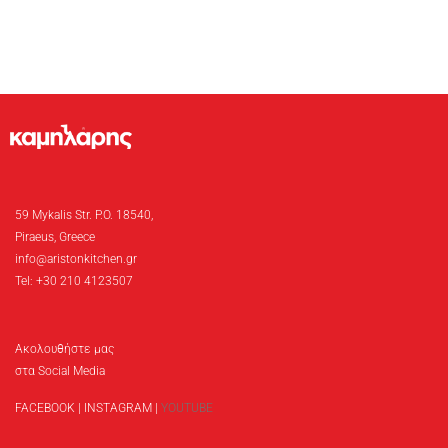
59 Mykalis Str. P.O. 18540,
Piraeus, Greece
info@aristonkitchen.gr
Tel: +30 210 4123507
Ακολουθήστε μας
στα Social Media
FACEBOOK
|
INSTAGRAM
|
YOUTUBE