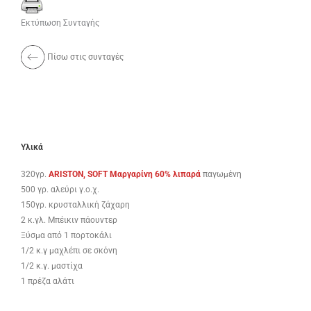
Εκτύπωση Συνταγής
Πίσω στις συνταγές
Υλικά
320γρ.
ARISTON, SOFT Μαργαρίνη 60% λιπαρά
παγωμένη
500 γρ. αλεύρι γ.ο.χ.
150γρ. κρυσταλλική ζάχαρη
2 κ.γλ. Μπέικιν πάουντερ
Ξύσμα από 1 πορτοκάλι
1/2 κ.γ μαχλέπι σε σκόνη
1/2 κ.γ. μαστίχα
1 πρέζα αλάτι