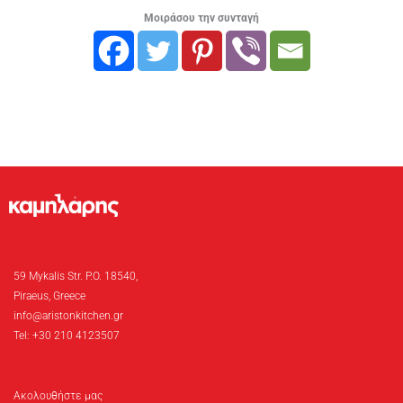
Μοιράσου την συνταγή
59 Mykalis Str. P.O. 18540,
Piraeus, Greece
info@aristonkitchen.gr
Tel: +30 210 4123507
Ακολουθήστε μας