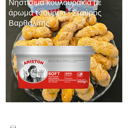
Νηστίσιμα κουλουράκια με
άρωμα τσουρέκι · Σταύρος
Βαρθαλίτης