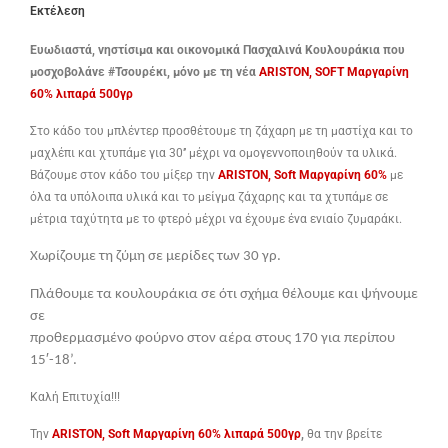
Εκτέλεση
Ευωδιαστά, νηστίσιμα και οικονομικά Πασχαλινά Κουλουράκια που
μοσχοβολάνε #Τσουρέκι, μόνο με τη νέα
ARISTON, SOFT Μαργαρίνη
60% λιπαρά 500γρ
Στο κάδο του μπλέντερ προσθέτουμε τη ζάχαρη με τη μαστίχα και το
μαχλέπι και χτυπάμε για 30’’ μέχρι να ομογεννοποιηθούν τα υλικά.
Βάζουμε στον κάδο του μίξερ την
ARISTON, Soft Μαργαρίνη 60%
με
όλα τα υπόλοιπα υλικά και το μείγμα ζάχαρης και τα χτυπάμε σε
μέτρια ταχύτητα με το φτερό μέχρι να έχουμε ένα ενιαίο ζυμαράκι.
Χωρίζουμε τη ζύμη σε μερίδες των 30 γρ.
Πλάθουμε τα κουλουράκια σε ότι σχήμα θέλουμε και ψήνουμε
σε
προθερμασμένο φούρνο στον αέρα στους 170 για περίπου
15′-18’.
Καλή Επιτυχία!!!
Την
ARISTON, Soft Μαργαρίνη 60% λιπαρά 500γρ
,
θα την βρείτε