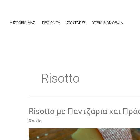
Μετάβαση
στο
περιεχόμενο
Η ΙΣΤΟΡΙΑ ΜΑΣ
ΠΡΟΪΟΝΤΑ
ΣΥΝΤΑΓΕΣ
ΥΓΕΙΑ & ΟΜΟΡΦΙΑ
Risotto
Risotto με Παντζάρια και Πρά
Risotto
με
Risotto
Παντζάρια
και Πράσα