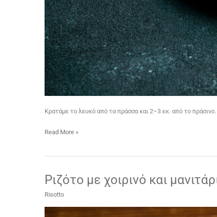
Κρατάμε το λευκό από τα πράσσα και 2–3 εκ. από το πράσινο.
Read More »
Ριζότο με χοιρινό και μανιτάρ
Ριζότο
με
Risotto
χοιρινό
και