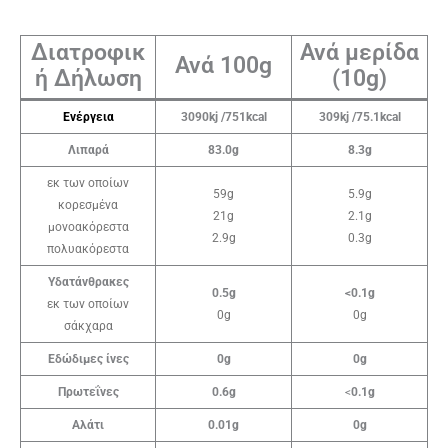
Διατροφικ
Ανά μερίδα
Ανά 100g
ή Δήλωση
(10g)
Ενέργεια
3090kj /751kcal
309kj /75.1kcal
Λιπαρά
83.0g
8.3g
εκ των οποίων
59g
5.9g
κορεσμένα
21g
2.1g
μονοακόρεστα
2.9g
0.3g
πολυακόρεστα
Υδατάνθρακες
0.5g
<0.1g
εκ των οποίων
0g
0g
σάκχαρα
Εδώδιμες ίνες
0g
0g
Πρωτεΐνες
0.6g
<
0.1g
Αλάτι
0.01g
0g