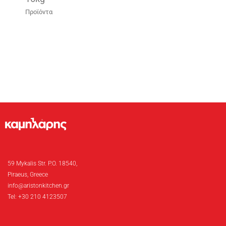
Προϊόντα
59 Mykalis Str. P.O. 18540,
Piraeus, Greece
info@aristonkitchen.gr
Tel: +30 210 4123507