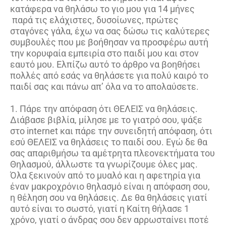
κατάφερα να θηλάσω το γιο μου για 14 μήνες
παρά τις ελάχιστες, δυσοίωνες, πρώτες
σταγόνες γάλα, έχω να σας δώσω τις καλύτερες
συμβουλές που με βοήθησαν να προσφέρω αυτή
την κορυφαία εμπειρία στο παιδί μου και στον
εαυτό μου. Ελπίζω αυτό το άρθρο να βοηθήσει
πολλές από εσάς να θηλάσετε για πολύ καιρό το
παιδί σας και πάνω απ’ όλα να το απολαύσετε.
1. Πάρε την απόφαση ότι ΘΕΛΕΙΣ να θηλάσεις.
Διάβασε βιβλία, μίλησε με το γιατρό σου, ψάξε
στο inter­net και πάρε την συνειδητή απόφαση, ότι
εσύ ΘΕΛΕΙΣ να θηλάσεις το παιδί σου. Εγώ δε θα
σας απαριθμήσω τα αμέτρητα πλεονεκτήματα του
Θηλασμού, άλλωστε τα γνωρίζουμε όλες μας.
Όλα ξεκινούν από το μυαλό και η αφετηρία για
έναν μακροχρόνιο θηλασμό είναι η απόφαση σου,
η θέληση σου να θηλάσεις. Δε θα θηλάσεις γιατί
αυτό είναι το σωστό, γιατί η Καίτη θήλασε 1
χρόνο, γιατί ο άνδρας σου δεν αρρωσταίνει ποτέ