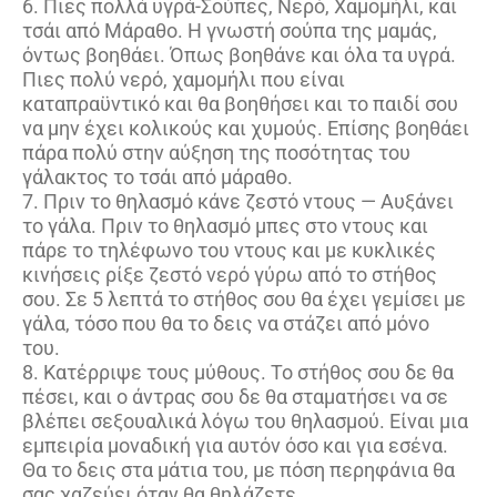
6. Πιες πολλά υγρά-Σούπες, Νερό, Χαμομήλι, και
τσάι από Μάραθο. Η γνωστή σούπα της μαμάς,
όντως βοηθάει. Όπως βοηθάνε και όλα τα υγρά.
Πιες πολύ νερό, χαμομήλι που είναι
καταπραϋντικό και θα βοηθήσει και το παιδί σου
να μην έχει κολικούς και χυμούς. Επίσης βοηθάει
πάρα πολύ στην αύξηση της ποσότητας του
γάλακτος το τσάι από μάραθο.
7. Πριν το θηλασμό κάνε ζεστό ντους — Αυξάνει
το γάλα. Πριν το θηλασμό μπες στο ντους και
πάρε το τηλέφωνο του ντους και με κυκλικές
κινήσεις ρίξε ζεστό νερό γύρω από το στήθος
σου. Σε 5 λεπτά το στήθος σου θα έχει γεμίσει με
γάλα, τόσο που θα το δεις να στάζει από μόνο
του.
8. Κατέρριψε τους μύθους. Το στήθος σου δε θα
πέσει, και ο άντρας σου δε θα σταματήσει να σε
βλέπει σεξουαλικά λόγω του θηλασμού. Είναι μια
εμπειρία μοναδική για αυτόν όσο και για εσένα.
Θα το δεις στα μάτια του, με πόση περηφάνια θα
σας χαζεύει όταν θα θηλάζετε.