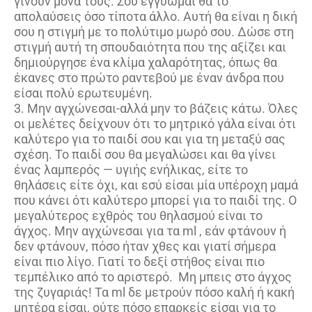
γίνουν μόνα τους. Σου εγγυώμαι θα το
απολαύσεις όσο τίποτα άλλο. Αυτή θα είναι η δική
σου η στιγμή με το πολύτιμο μωρό σου. Δώσε στη
στιγμή αυτή τη σπουδαιότητα που της αξίζει και
δημιούργησε ένα κλίμα χαλαρότητας, όπως θα
έκανες στο πρώτο ραντεβού με έναν άνδρα που
είσαι πολύ ερωτευμένη.
3. Μην αγχώνεσαι-αλλά μην το βάζεις κάτω. Όλες
οι μελέτες δείχνουν ότι το μητρικό γάλα είναι ότι
καλύτερο για το παιδί σου και για τη μεταξύ σας
σχέση. Το παιδί σου θα μεγαλώσει και θα γίνει
ένας λαμπερός — υγιής ενήλικας, είτε το
θηλάσεις είτε όχι, και εσύ είσαι μία υπέροχη μαμά
που κάνει ότι καλύτερο μπορεί για το παιδί της. Ο
μεγαλύτερος εχθρός του θηλασμού είναι το
άγχος. Μην αγχώνεσαι για τα ml , εάν φτάνουν ή
δεν φτάνουν, πόσο ήταν χθες και γιατί σήμερα
είναι πιο λίγο. Γιατί το δεξί στήθος είναι πιο
τεμπέλικο από το αριστερό. Μη μπεις στο άγχος
της ζυγαριάς! Τα ml δε μετρούν πόσο καλή ή κακή
μητέρα είσαι, ούτε πόσο επαρκείς είσαι για το