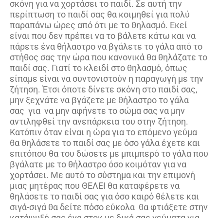
σκόνη για να χορτάσει το παιδί. Σε αυτή την
περίπτωση το παιδί σας θα κοιμηθεί για πολύ
παραπάνω ώρες από ότι με το θηλασμό. Εκεί
είναι που δεν πρέπει να το βάλετε κάτω και να
πάρετε ένα θήλαστρο να βγάλετε το γάλα από το
στήθος σας την ώρα που κανονικά θα θηλάζατε το
παιδί σας. Γιατί το κλειδί στο θηλασμό, όπως
είπαμε είναι να συντονιστούν η παραγωγή με την
ζήτηση. Έτσι όποτε δίνετε σκόνη στο παιδί σας,
μην ξεχνάτε να βγάζετε με θήλαστρο το γάλα
σας για να μην αφήνετε το σώμα σας να μην
αντιληφθεί την ανεπάρκεια του στην ζήτηση.
Κατόπιν όταν είναι η ώρα για το επόμενο γεύμα
θα θηλάσετε το παιδί σας με όσο γάλα έχετε και
επιτόπου θα του δώσετε με μπιμπερό το γάλα που
βγάλατε με το θήλαστρο όσο κοιμόταν για να
χορτάσει. Με αυτό το σύστημα και την επιμονή
μιας μητέρας που ΘΕΛΕΙ θα καταφέρετε να
θηλάσετε το παιδί σας για όσο καιρό θέλετε και
σιγά-σιγά θα δείτε πόσο εύκολα θα φτιάξετε στην
κατάψυξή σας ένα στοκ με δικά σας γεύματα για