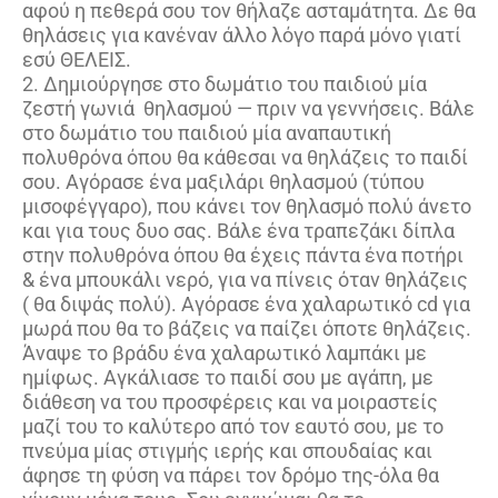
αφού η πεθερά σου τον θήλαζε ασταμάτητα. Δε θα
θηλάσεις για κανέναν άλλο λόγο παρά μόνο γιατί
εσύ ΘΕΛΕΙΣ.
2. Δημιούργησε στο δωμάτιο του παιδιού μία
ζεστή γωνιά θηλασμού — πριν να γεννήσεις. Βάλε
στο δωμάτιο του παιδιού μία αναπαυτική
πολυθρόνα όπου θα κάθεσαι να θηλάζεις το παιδί
σου. Αγόρασε ένα μαξιλάρι θηλασμού (τύπου
μισοφέγγαρο), που κάνει τον θηλασμό πολύ άνετο
και για τους δυο σας. Βάλε ένα τραπεζάκι δίπλα
στην πολυθρόνα όπου θα έχεις πάντα ένα ποτήρι
& ένα μπουκάλι νερό, για να πίνεις όταν θηλάζεις
( θα διψάς πολύ). Αγόρασε ένα χαλαρωτικό cd για
μωρά που θα το βάζεις να παίζει όποτε θηλάζεις.
Άναψε το βράδυ ένα χαλαρωτικό λαμπάκι με
ημίφως. Αγκάλιασε το παιδί σου με αγάπη, με
διάθεση να του προσφέρεις και να μοιραστείς
μαζί του το καλύτερο από τον εαυτό σου, με το
πνεύμα μίας στιγμής ιερής και σπουδαίας και
άφησε τη φύση να πάρει τον δρόμο της-όλα θα