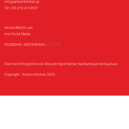
info@aristonkitchen.gr
Tel: +30 210 4123507
Ακολουθήστε μας
στα Social Media
FACEBOOK
|
INSTAGRAM
|
YOUTUBE
Πολιτική Απορρήτου και δήλωση προστασίας προσωπικών δεδομένων
Copyright - Ariston Kitchen 2023