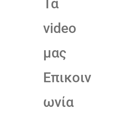
Τα
video
μας
Επικοιν
ωνία