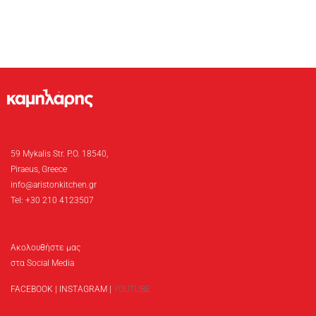
59 Mykalis Str. P.O. 18540,
Piraeus, Greece
info@aristonkitchen.gr
Tel: +30 210 4123507
Ακολουθήστε μας
στα Social Media
FACEBOOK
|
INSTAGRAM
|
YOUTUBE