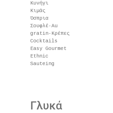
Κυνήγι
Κιμάς
Όσπρια
Σουφλέ-Au
gratin-Κρέπες
Cock­tails
Easy Gourmet
Eth­nic
Saute­ing
Γλυκά