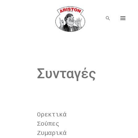
Μετάβαση
στο
περιεχόμενο
Αναζήτηση
Συνταγές
Ορεκτικά
Σούπες
Ζυμαρικά