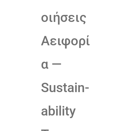
οιήσεις
Αειφορί
α —
Sus­tain­
abil­i­ty